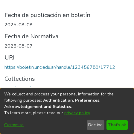
Fecha de publicación en boletín
2025-08-08
Fecha de Normativa
2025-08-07
URI
https://boletin.unc.edu.ar/handle/123456789/17712
Collections
Edición 030/2025 del 8 de agosto de 2025
We collect and process your personal information for the
following purposes:
Authentication, Preferences,
Acknowledgement and Statistics
.
To learn more, please read our
privacy policy
.
Universidad Nacional de Córdoba
Customize
Decline
That's ok