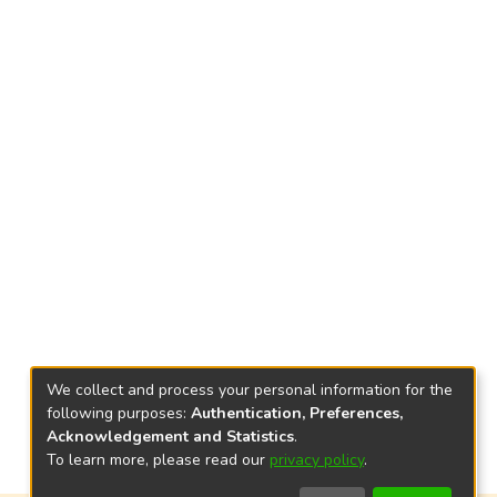
We collect and process your personal information for the
following purposes:
Authentication, Preferences,
Acknowledgement and Statistics
.
To learn more, please read our
privacy policy
.