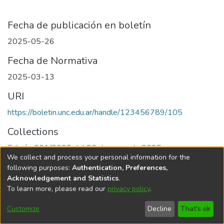
Fecha de publicación en boletín
2025-05-26
Fecha de Normativa
2025-03-13
URI
https://boletin.unc.edu.ar/handle/123456789/105
Collections
Edición 001/2025 del 26 de mayo de 2025
We collect and process your personal information for the
following purposes:
Authentication, Preferences,
Acknowledgement and Statistics
.
To learn more, please read our
privacy policy
.
Universidad Nacional de Córdoba
Customize
Decline
That's ok