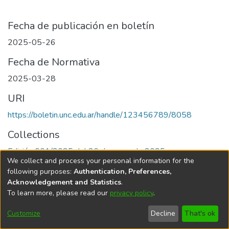
Fecha de publicación en boletín
2025-05-26
Fecha de Normativa
2025-03-28
URI
https://boletin.unc.edu.ar/handle/123456789/8058
Collections
Edición 001/2025 del 26 de mayo de 2025
We collect and process your personal information for the
following purposes:
Authentication, Preferences,
Acknowledgement and Statistics
.
To learn more, please read our
privacy policy
.
Universidad Nacional de Córdoba
Customize
Decline
That's ok