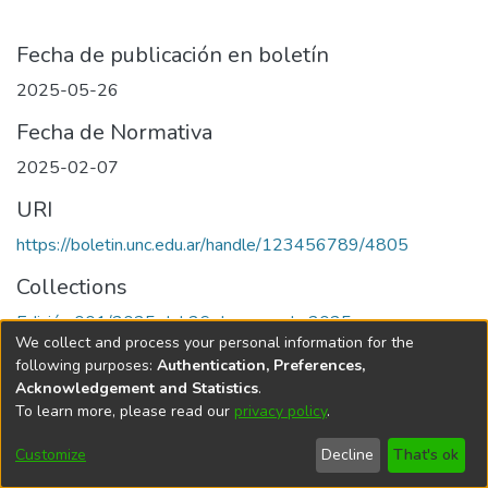
Fecha de publicación en boletín
2025-05-26
Fecha de Normativa
2025-02-07
URI
https://boletin.unc.edu.ar/handle/123456789/4805
Collections
Edición 001/2025 del 26 de mayo de 2025
We collect and process your personal information for the
following purposes:
Authentication, Preferences,
Acknowledgement and Statistics
.
To learn more, please read our
privacy policy
.
Universidad Nacional de Córdoba
Customize
Decline
That's ok