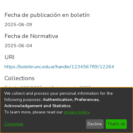
Fecha de publicación en boletín
2025-06-09
Fecha de Normativa
2025-06-04
URI
https://boletin.unc.edu.ar/handle/123456789/12264
Collections
Edición 003/2025 del 9 de junio de 2025
We collect and process your personal information for the
following purposes:
Authentication, Preferences,
Acknowledgement and Statistics
.
To learn more, please read our
privacy policy
.
Universidad Nacional de Córdoba
Customize
Decline
That's ok