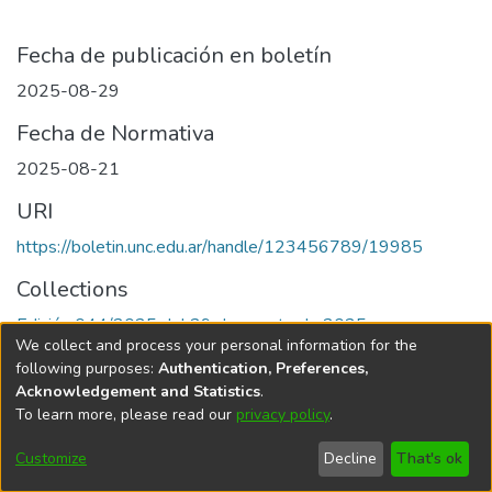
Fecha de publicación en boletín
2025-08-29
Fecha de Normativa
2025-08-21
URI
https://boletin.unc.edu.ar/handle/123456789/19985
Collections
Edición 044/2025 del 29 de agosto de 2025
We collect and process your personal information for the
following purposes:
Authentication, Preferences,
Acknowledgement and Statistics
.
To learn more, please read our
privacy policy
.
Universidad Nacional de Córdoba
Customize
Decline
That's ok