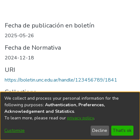
Fecha de publicación en boletín
2025-05-26
Fecha de Normativa
2024-12-18
URI
https://boletin.unc.edu.ar/handle/123456789/1841
Collections
We collect and process your personal information for the
Edición 001/2025 del 26 de mayo de 2025
following purposes:
Authentication, Preferences,
Acknowledgement and Statistics
.
To learn more, please read our
privacy policy
.
Universidad Nacional de Córdoba
Customize
Decline
That's ok