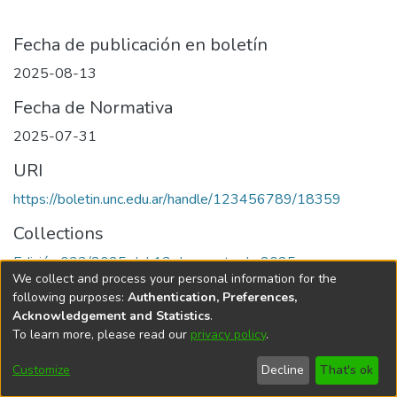
Fecha de publicación en boletín
2025-08-13
Fecha de Normativa
2025-07-31
URI
https://boletin.unc.edu.ar/handle/123456789/18359
Collections
Edición 033/2025 del 13 de agosto de 2025
We collect and process your personal information for the
following purposes:
Authentication, Preferences,
Acknowledgement and Statistics
.
To learn more, please read our
privacy policy
.
Universidad Nacional de Córdoba
Customize
Decline
That's ok