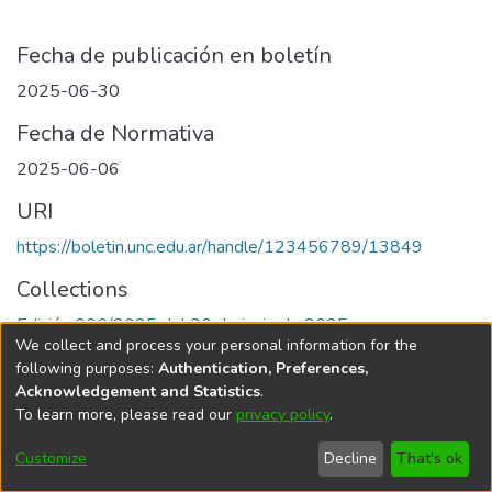
Fecha de publicación en boletín
2025-06-30
Fecha de Normativa
2025-06-06
URI
https://boletin.unc.edu.ar/handle/123456789/13849
Collections
Edición 006/2025 del 30 de junio de 2025
We collect and process your personal information for the
following purposes:
Authentication, Preferences,
Acknowledgement and Statistics
.
To learn more, please read our
privacy policy
.
Universidad Nacional de Córdoba
Customize
Decline
That's ok