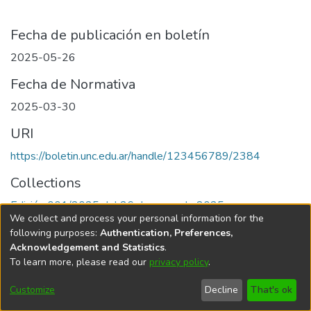
Fecha de publicación en boletín
2025-05-26
Fecha de Normativa
2025-03-30
URI
https://boletin.unc.edu.ar/handle/123456789/2384
Collections
Edición 001/2025 del 26 de mayo de 2025
We collect and process your personal information for the
following purposes:
Authentication, Preferences,
Acknowledgement and Statistics
.
To learn more, please read our
privacy policy
.
Universidad Nacional de Córdoba
Customize
Decline
That's ok