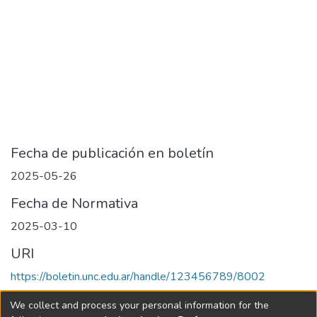
Fecha de publicación en boletín
2025-05-26
Fecha de Normativa
2025-03-10
URI
https://boletin.unc.edu.ar/handle/123456789/8002
Collections
We collect and process your personal information for the