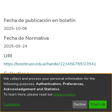
Fecha de publicación en boletín
2025-10-06
Fecha de Normativa
2025-09-24
URI
https://boletin.unc.edu.ar/handle/123456789/23941
Collections
We collect and process your personal information for the
Edición 068/2025 del 6 de octubre de 2025
following purposes:
Authentication, Preferences,
Acknowledgement and Statistics
.
To learn more, please read our
privacy policy
.
Universidad Nacional de Córdoba
Customize
Decline
That's ok