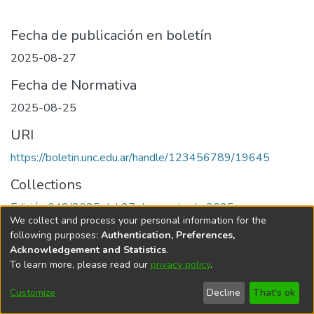
Fecha de publicación en boletín
2025-08-27
Fecha de Normativa
2025-08-25
URI
https://boletin.unc.edu.ar/handle/123456789/19645
Collections
Edición 042/2025 del 27 de agosto de 2025
We collect and process your personal information for the
following purposes:
Authentication, Preferences,
Acknowledgement and Statistics
.
To learn more, please read our
privacy policy
.
Universidad Nacional de Córdoba
Customize
Decline
That's ok