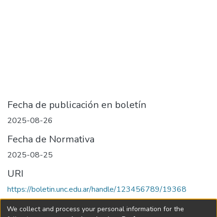
Fecha de publicación en boletín
2025-08-26
Fecha de Normativa
2025-08-25
URI
https://boletin.unc.edu.ar/handle/123456789/19368
Collections
We collect and process your personal information for the