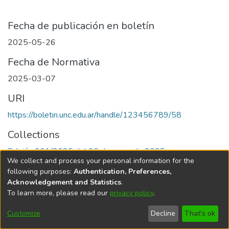
Fecha de publicación en boletín
2025-05-26
Fecha de Normativa
2025-03-07
URI
https://boletin.unc.edu.ar/handle/123456789/58
Collections
Edición 001/2025 del 26 de mayo de 2025
We collect and process your personal information for the
following purposes:
Authentication, Preferences,
Acknowledgement and Statistics
.
To learn more, please read our
privacy policy
.
Universidad Nacional de Córdoba
Customize
Decline
That's ok