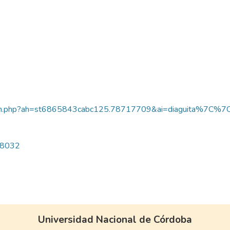
/aplicacion.php?ah=st6865843cabc125.78717709&ai=diaguita%
/18032
Universidad Nacional de Córdoba