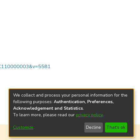
7C%7C110000003&v=5581
We collect and process your personal information for the
following purposes:
Authentication, Preferences,
Acknowledgement and Statistics
.
To learn more, please read our
privacy policy
.
Customize
Decline
That's ok