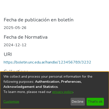
Fecha de publicación en boletín
2025-05-26
Fecha de Normativa
2024-12-12
URI
https://boletin.unc.edu.ar/handle/123456789/3232
Collections
We collect and process your personal information for the
Edición 001/2025 del 26 de mayo de 2025
following purposes:
Authentication, Preferences,
Acknowledgement and Statistics
.
To learn more, please read our
privacy policy
.
Universidad Nacional de Córdoba
Customize
Decline
That's ok