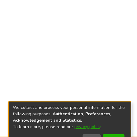
We collect and process your personal information for the
following purposes:
Authentication, Preferences,
Acknowledgement and Statistics
.
To learn more, please read our
privacy policy
.