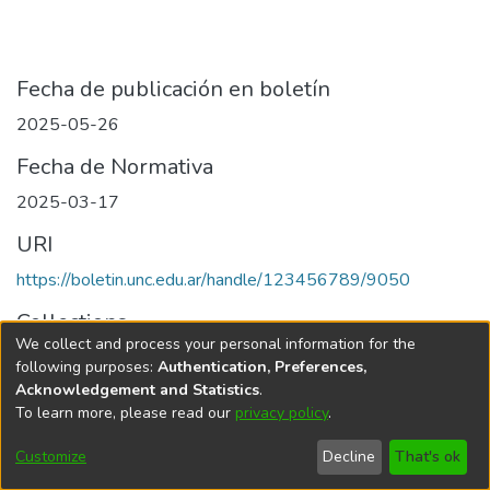
Fecha de publicación en boletín
2025-05-26
Fecha de Normativa
2025-03-17
URI
https://boletin.unc.edu.ar/handle/123456789/9050
Collections
We collect and process your personal information for the
Edición 001/2025 del 26 de mayo de 2025
following purposes:
Authentication, Preferences,
Acknowledgement and Statistics
.
To learn more, please read our
privacy policy
.
Universidad Nacional de Córdoba
Customize
Decline
That's ok