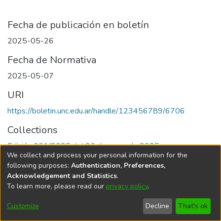
Fecha de publicación en boletín
2025-05-26
Fecha de Normativa
2025-05-07
URI
https://boletin.unc.edu.ar/handle/123456789/6706
Collections
Edición 001/2025 del 26 de mayo de 2025
We collect and process your personal information for the
following purposes:
Authentication, Preferences,
Acknowledgement and Statistics
.
To learn more, please read our
privacy policy
.
Universidad Nacional de Córdoba
Customize
Decline
That's ok