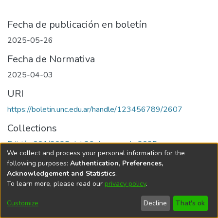
Fecha de publicación en boletín
2025-05-26
Fecha de Normativa
2025-04-03
URI
https://boletin.unc.edu.ar/handle/123456789/2607
Collections
Edición 001/2025 del 26 de mayo de 2025
We collect and process your personal information for the
following purposes:
Authentication, Preferences,
Acknowledgement and Statistics
.
To learn more, please read our
privacy policy
.
Universidad Nacional de Córdoba
Customize
Decline
That's ok