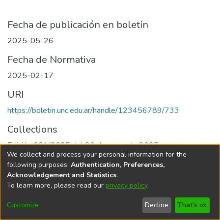
Fecha de publicación en boletín
2025-05-26
Fecha de Normativa
2025-02-17
URI
https://boletin.unc.edu.ar/handle/123456789/733
Collections
Edición 001/2025 del 26 de mayo de 2025
We collect and process your personal information for the
following purposes:
Authentication, Preferences,
Acknowledgement and Statistics
.
To learn more, please read our
privacy policy
.
Universidad Nacional de Córdoba
Customize
Decline
That's ok