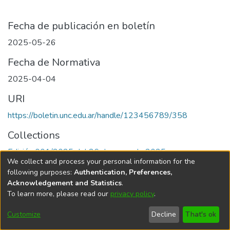
Fecha de publicación en boletín
2025-05-26
Fecha de Normativa
2025-04-04
URI
https://boletin.unc.edu.ar/handle/123456789/358
Collections
Edición 001/2025 del 26 de mayo de 2025
We collect and process your personal information for the
following purposes:
Authentication, Preferences,
Acknowledgement and Statistics
.
To learn more, please read our
privacy policy
.
Universidad Nacional de Córdoba
Customize
Decline
That's ok