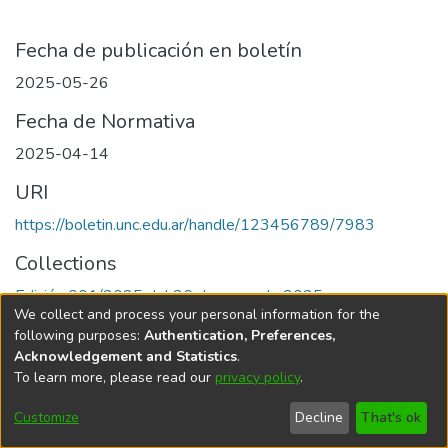
Fecha de publicación en boletín
2025-05-26
Fecha de Normativa
2025-04-14
URI
https://boletin.unc.edu.ar/handle/123456789/7983
Collections
Edición 001/2025 del 26 de mayo de 2025
We collect and process your personal information for the
following purposes:
Authentication, Preferences,
Acknowledgement and Statistics
.
To learn more, please read our
privacy policy
.
Universidad Nacional de Córdoba
Customize
Decline
That's ok