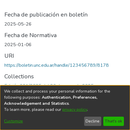
Fecha de publicación en boletín
2025-05-26
Fecha de Normativa
2025-01-06
URI
https://boletin.unc.edu.ar/handle/123456789/8178
Collections
Edición 001/2025 del 26 de mayo de 2025
We collect and process your personal information for the
following purposes:
Authentication, Preferences,
Acknowledgement and Statistics
.
To learn more, please read our
privacy policy
.
Universidad Nacional de Córdoba
Customize
Decline
That's ok