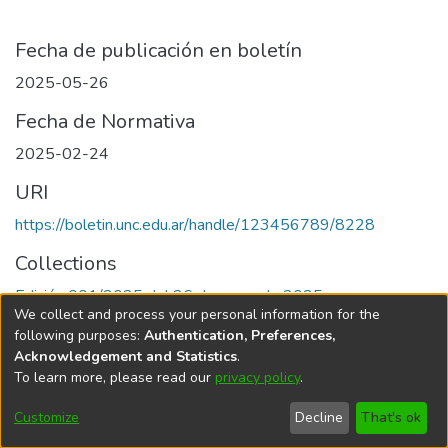
Fecha de publicación en boletín
2025-05-26
Fecha de Normativa
2025-02-24
URI
https://boletin.unc.edu.ar/handle/123456789/8228
Collections
Edición 001/2025 del 26 de mayo de 2025
We collect and process your personal information for the
following purposes:
Authentication, Preferences,
Acknowledgement and Statistics
.
To learn more, please read our
privacy policy
.
Universidad Nacional de Córdoba
Customize
Decline
That's ok