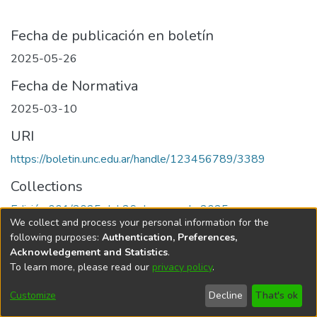
Fecha de publicación en boletín
2025-05-26
Fecha de Normativa
2025-03-10
URI
https://boletin.unc.edu.ar/handle/123456789/3389
Collections
Edición 001/2025 del 26 de mayo de 2025
We collect and process your personal information for the
following purposes:
Authentication, Preferences,
Acknowledgement and Statistics
.
To learn more, please read our
privacy policy
.
Universidad Nacional de Córdoba
Customize
Decline
That's ok