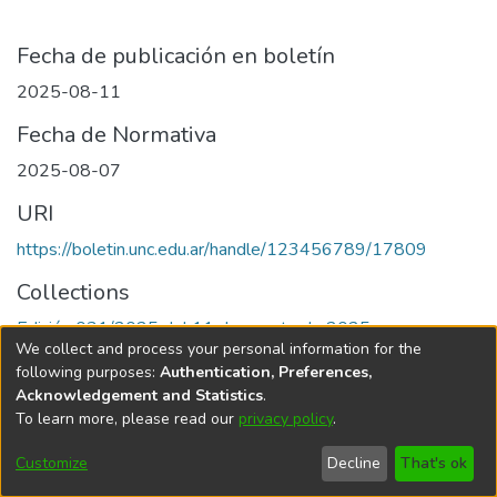
Fecha de publicación en boletín
2025-08-11
Fecha de Normativa
2025-08-07
URI
https://boletin.unc.edu.ar/handle/123456789/17809
Collections
Edición 031/2025 del 11 de agosto de 2025
We collect and process your personal information for the
following purposes:
Authentication, Preferences,
Acknowledgement and Statistics
.
To learn more, please read our
privacy policy
.
Universidad Nacional de Córdoba
Customize
Decline
That's ok