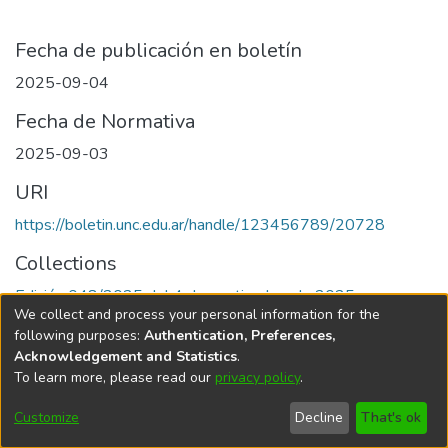
Fecha de publicación en boletín
2025-09-04
Fecha de Normativa
2025-09-03
URI
https://boletin.unc.edu.ar/handle/123456789/20728
Collections
Edición 048/2025 del 4 de septiembre de 2025
We collect and process your personal information for the
following purposes:
Authentication, Preferences,
Acknowledgement and Statistics
.
To learn more, please read our
privacy policy
.
Universidad Nacional de Córdoba
Customize
Decline
That's ok