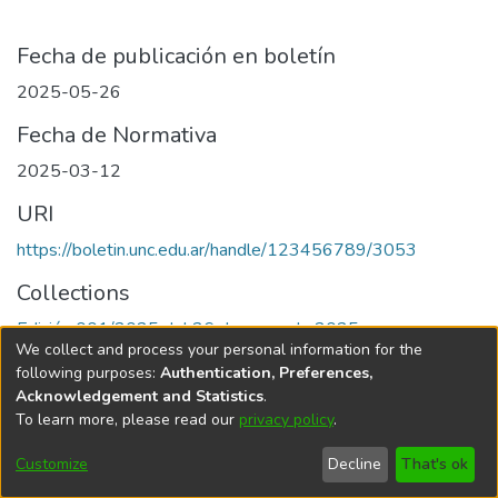
Fecha de publicación en boletín
2025-05-26
Fecha de Normativa
2025-03-12
URI
https://boletin.unc.edu.ar/handle/123456789/3053
Collections
Edición 001/2025 del 26 de mayo de 2025
We collect and process your personal information for the
following purposes:
Authentication, Preferences,
Acknowledgement and Statistics
.
To learn more, please read our
privacy policy
.
Universidad Nacional de Córdoba
Customize
Decline
That's ok