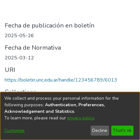
Fecha de publicación en boletín
2025-05-26
Fecha de Normativa
2025-03-12
URI
https://boletin.unc.edu.ar/handle/123456789/6013
Collections
We collect and process your personal information for the
Edición 001/2025 del 26 de mayo de 2025
following purposes:
Authentication, Preferences,
Acknowledgement and Statistics
.
To learn more, please read our
privacy policy
.
Universidad Nacional de Córdoba
Customize
Decline
That's ok