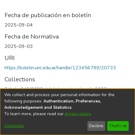
Fecha de publicación en boletín
2025-09-04
Fecha de Normativa
2025-09-03
URI
https://boletin.unc.edu.ar/handle/123456789/20733
Collections
Edición 048/2025 del 4 de septiembre de 2025
We collect and process your personal information for the
following purposes:
Authentication, Preferences,
Acknowledgement and Statistics
.
To learn more, please read our
privacy policy
.
Universidad Nacional de Córdoba
Customize
Decline
That's ok