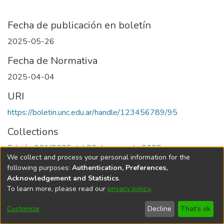
Fecha de publicación en boletín
2025-05-26
Fecha de Normativa
2025-04-04
URI
https://boletin.unc.edu.ar/handle/123456789/95
Collections
Edición 001/2025 del 26 de mayo de 2025
We collect and process your personal information for the
following purposes:
Authentication, Preferences,
Acknowledgement and Statistics
.
To learn more, please read our
privacy policy
.
Universidad Nacional de Córdoba
Customize
Decline
That's ok