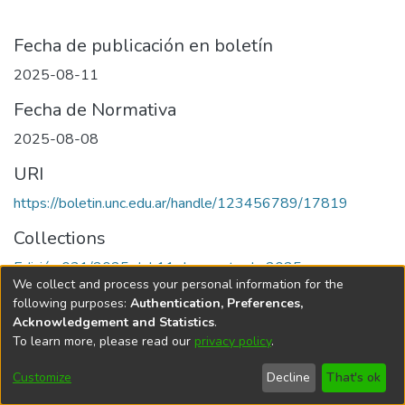
Fecha de publicación en boletín
2025-08-11
Fecha de Normativa
2025-08-08
URI
https://boletin.unc.edu.ar/handle/123456789/17819
Collections
Edición 031/2025 del 11 de agosto de 2025
We collect and process your personal information for the
following purposes:
Authentication, Preferences,
Acknowledgement and Statistics
.
To learn more, please read our
privacy policy
.
Universidad Nacional de Córdoba
Customize
Decline
That's ok