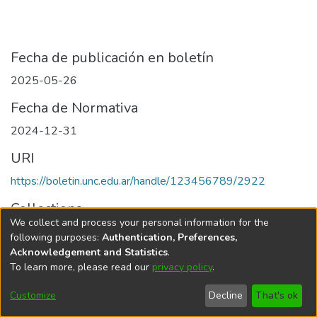
Fecha de publicación en boletín
2025-05-26
Fecha de Normativa
2024-12-31
URI
https://boletin.unc.edu.ar/handle/123456789/2922
Collections
We collect and process your personal information for the
Edición 001/2025 del 26 de mayo de 2025
following purposes:
Authentication, Preferences,
Acknowledgement and Statistics
.
To learn more, please read our
privacy policy
.
Universidad Nacional de Córdoba
Customize
Decline
That's ok