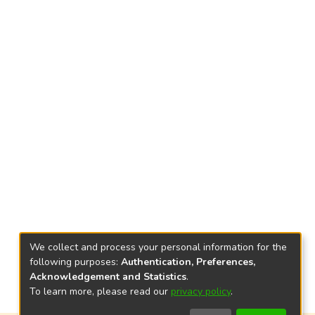
We collect and process your personal information for the
following purposes:
Authentication, Preferences,
Acknowledgement and Statistics
.
To learn more, please read our
privacy policy
.