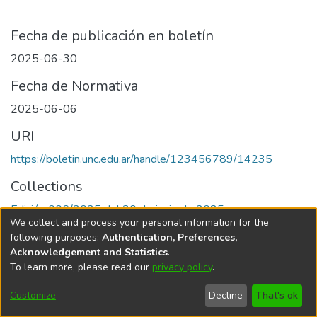
Fecha de publicación en boletín
2025-06-30
Fecha de Normativa
2025-06-06
URI
https://boletin.unc.edu.ar/handle/123456789/14235
Collections
Edición 006/2025 del 30 de junio de 2025
We collect and process your personal information for the
following purposes:
Authentication, Preferences,
Acknowledgement and Statistics
.
To learn more, please read our
privacy policy
.
Universidad Nacional de Córdoba
Customize
Decline
That's ok