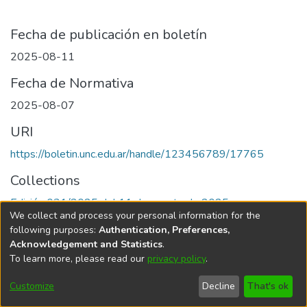
Fecha de publicación en boletín
2025-08-11
Fecha de Normativa
2025-08-07
URI
https://boletin.unc.edu.ar/handle/123456789/17765
Collections
Edición 031/2025 del 11 de agosto de 2025
We collect and process your personal information for the
following purposes:
Authentication, Preferences,
Acknowledgement and Statistics
.
To learn more, please read our
privacy policy
.
Universidad Nacional de Córdoba
Customize
Decline
That's ok