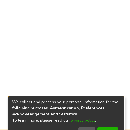
We collect and process your personal information for the
following purposes:
Authentication, Preferences,
Acknowledgement and Statistics
.
To learn more, please read our
privacy policy
.