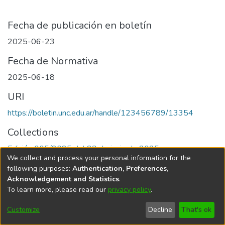
Fecha de publicación en boletín
2025-06-23
Fecha de Normativa
2025-06-18
URI
https://boletin.unc.edu.ar/handle/123456789/13354
Collections
Edición 005/2025 del 23 de junio de 2025
We collect and process your personal information for the
following purposes:
Authentication, Preferences,
Acknowledgement and Statistics
.
To learn more, please read our
privacy policy
.
Universidad Nacional de Córdoba
Customize
Decline
That's ok