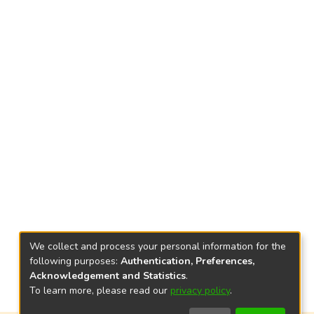
We collect and process your personal information for the
following purposes:
Authentication, Preferences,
Acknowledgement and Statistics
.
To learn more, please read our
privacy policy
.