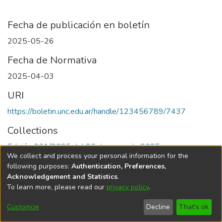
Fecha de publicación en boletín
2025-05-26
Fecha de Normativa
2025-04-03
URI
https://boletin.unc.edu.ar/handle/123456789/7437
Collections
Edición 001/2025 del 26 de mayo de 2025
We collect and process your personal information for the
following purposes:
Authentication, Preferences,
Acknowledgement and Statistics
.
To learn more, please read our
privacy policy
.
Universidad Nacional de Córdoba
Customize
Decline
That's ok