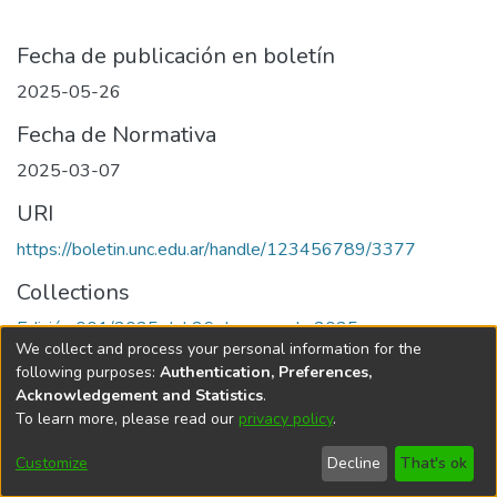
Fecha de publicación en boletín
2025-05-26
Fecha de Normativa
2025-03-07
URI
https://boletin.unc.edu.ar/handle/123456789/3377
Collections
Edición 001/2025 del 26 de mayo de 2025
We collect and process your personal information for the
following purposes:
Authentication, Preferences,
Acknowledgement and Statistics
.
To learn more, please read our
privacy policy
.
Universidad Nacional de Córdoba
Customize
Decline
That's ok