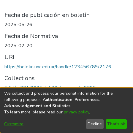
Fecha de publicación en boletín
2025-05-26
Fecha de Normativa
2025-02-20
URI
https://boletin.unc.edu.ar/handle/123456789/2176
Collections
Edición 001/2025 del 26 de mayo de 2025
We collect and process your personal information for the
following purposes:
Authentication, Preferences,
Acknowledgement and Statistics
.
To learn more, please read our
privacy policy
.
Universidad Nacional de Córdoba
Customize
Decline
That's ok