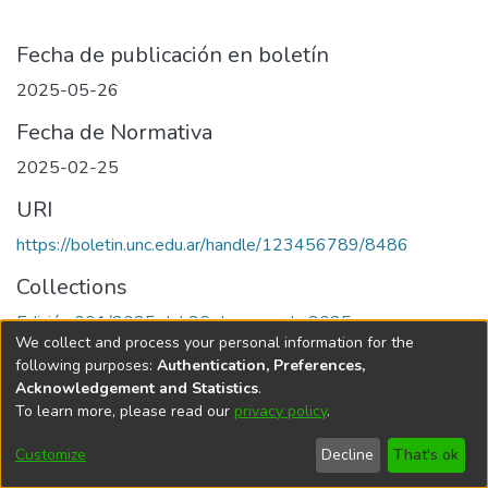
Fecha de publicación en boletín
2025-05-26
Fecha de Normativa
2025-02-25
URI
https://boletin.unc.edu.ar/handle/123456789/8486
Collections
Edición 001/2025 del 26 de mayo de 2025
We collect and process your personal information for the
following purposes:
Authentication, Preferences,
Acknowledgement and Statistics
.
To learn more, please read our
privacy policy
.
Universidad Nacional de Córdoba
Customize
Decline
That's ok