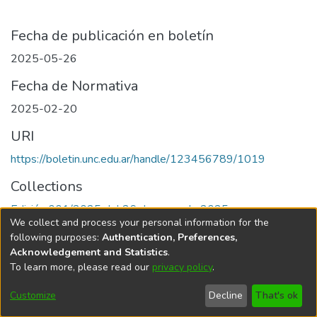
Fecha de publicación en boletín
2025-05-26
Fecha de Normativa
2025-02-20
URI
https://boletin.unc.edu.ar/handle/123456789/1019
Collections
Edición 001/2025 del 26 de mayo de 2025
We collect and process your personal information for the
following purposes:
Authentication, Preferences,
Acknowledgement and Statistics
.
To learn more, please read our
privacy policy
.
Universidad Nacional de Córdoba
Customize
Decline
That's ok