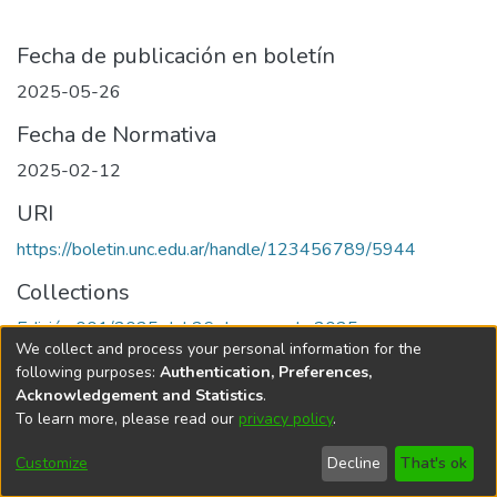
Fecha de publicación en boletín
2025-05-26
Fecha de Normativa
2025-02-12
URI
https://boletin.unc.edu.ar/handle/123456789/5944
Collections
Edición 001/2025 del 26 de mayo de 2025
We collect and process your personal information for the
following purposes:
Authentication, Preferences,
Acknowledgement and Statistics
.
To learn more, please read our
privacy policy
.
Universidad Nacional de Córdoba
Customize
Decline
That's ok