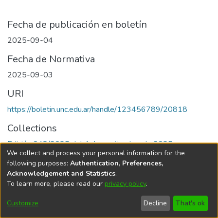
Fecha de publicación en boletín
2025-09-04
Fecha de Normativa
2025-09-03
URI
https://boletin.unc.edu.ar/handle/123456789/20818
Collections
Edición 048/2025 del 4 de septiembre de 2025
We collect and process your personal information for the
following purposes:
Authentication, Preferences,
Acknowledgement and Statistics
.
To learn more, please read our
privacy policy
.
Universidad Nacional de Córdoba
Customize
Decline
That's ok