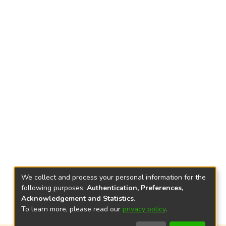
We collect and process your personal information for the
following purposes:
Authentication, Preferences,
Acknowledgement and Statistics
.
To learn more, please read our
privacy policy
.